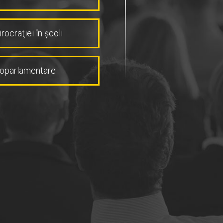
ocraţiei în şcoli
roparlamentare